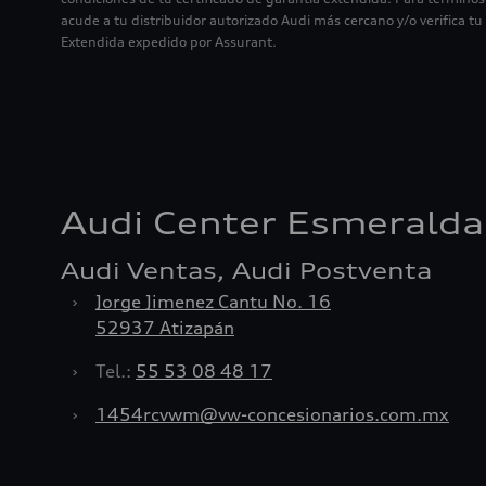
acude a tu distribuidor autorizado Audi más cercano y/o verifica tu
Extendida expedido por Assurant.
Audi Center Esmeralda
Audi Ventas, Audi Postventa
›
Jorge Jimenez Cantu No. 16
52937 Atizapán
›
Tel.:
55 53 08 48 17
›
1454rcvwm@vw-concesionarios.com.mx