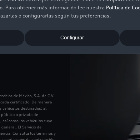
do. Para obtener más información lee nuestra
Política de Co
zarlas o configurarlas según tus preferencias.
rs
Configurar
estar tranquilo ante
vicios de México, S.A. de C.V.
 cada certificado. De manera
a vehículos destinados: al
l público o privado de
, así como los vehículos cuyo
 general. El Servicio de
encia. Consulta los términos y
 y condiciones de contratación