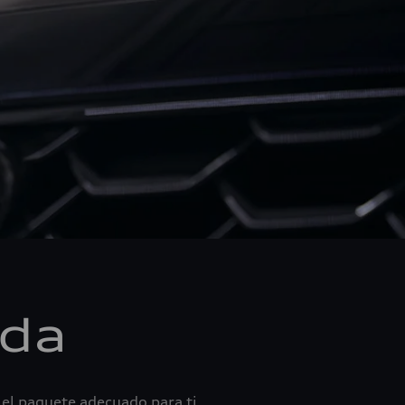
ida
el paquete adecuado para ti.