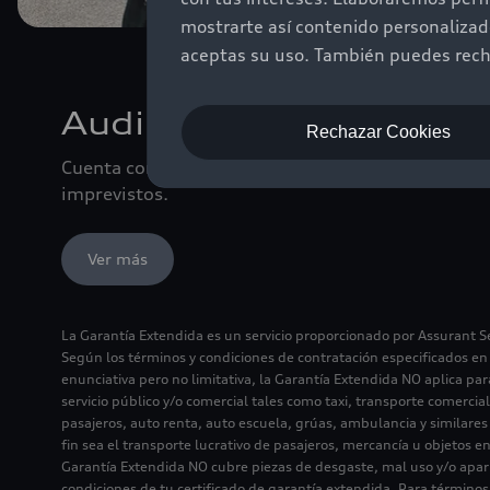
mostrarte así contenido personaliza
aceptas su uso. También puedes recha
Audi Premium Used Ca
Rechazar Cookies
Cuenta con la garantía y cobertura adicional para 
imprevistos.
Ver más
La Garantía Extendida es un servicio proporcionado por Assurant Ser
Según los términos y condiciones de contratación especificados en
enunciativa pero no limitativa, la Garantía Extendida NO aplica par
servicio público y/o comercial tales como taxi, transporte comercia
pasajeros, auto renta, auto escuela, grúas, ambulancia y similares 
fin sea el transporte lucrativo de pasajeros, mercancía u objetos en
Garantía Extendida NO cubre piezas de desgaste, mal uso y/o apari
condiciones de tu certificado de garantía extendida. Para términos