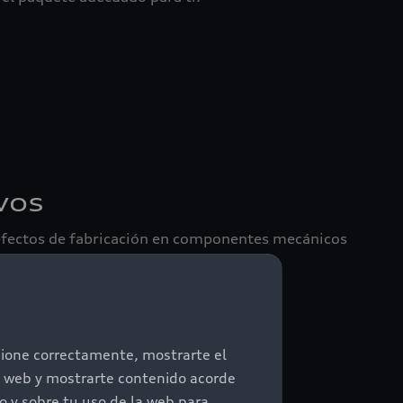
vos
efectos de fabricación en componentes mecánicos
e de eventos o suma asegurada
ncione correctamente, mostrarte el
io web y mostrarte contenido acorde
 y sobre tu uso de la web para