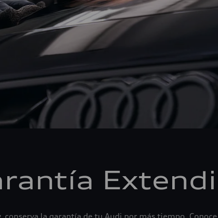
rantía Extend
 conserva la garantía de tu Audi por más tiempo. Conoce 