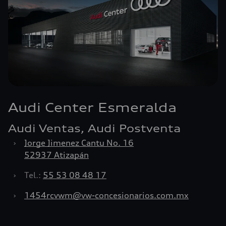
Audi Center Esmeralda
Audi Ventas, Audi Postventa
›
Jorge Jimenez Cantu No. 16
52937 Atizapán
›
Tel.:
55 53 08 48 17
›
1454rcvwm@vw-concesionarios.com.mx