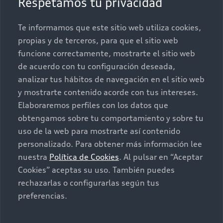
Respetamos tu privacidad
Promociones
Conócenos
Te informamos que este sitio web utiliza cookies,
propias y de terceros, para que el sitio web
Postventa
Nuestras Promociones
funcione correctamente, mostrarte el sitio web
de acuerdo con tu configuración deseada,
Autos Nuevos
Audi Aftersales
analizar tus hábitos de navegación en el sitio web
y mostrarte contenido acorde con tus intereses.
Seminuevos
Quiero un Audi nuevo
Elaboraremos perfiles con los datos que
obtengamos sobre tu comportamiento y sobre tu
Contacto
uso de la web para mostrarte así contenido
Audi Certified :plus
personalizado. Para obtener más información lee
nuestra
Política de Cookies
. Al pulsar en “Aceptar
Contáctanos
Cookies” aceptas su uso. También puedes
Citas de servicio
rechazarlas o configurarlas según tus
preferencias.
Información de vehículo nuevo
©2025 Audi de México división de Volkswagen de
México S.A. de C.V. Todos los derechos reservados.