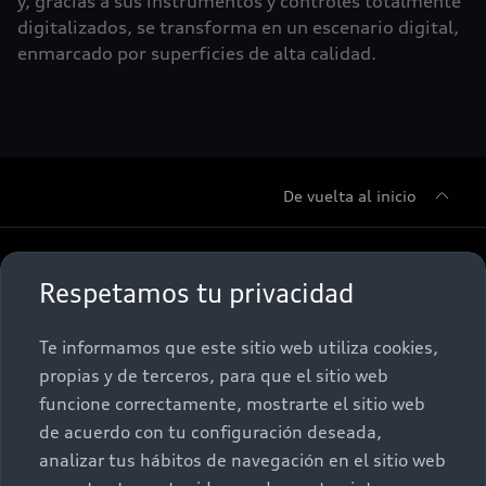
y, gracias a sus instrumentos y controles totalmente
digitalizados, se transforma en un escenario digital,
enmarcado por superficies de alta calidad.
De vuelta al inicio
Sobre Nosotros
Respetamos tu privacidad
Promociones
Conócenos
Te informamos que este sitio web utiliza cookies,
propias y de terceros, para que el sitio web
Postventa
Nuestras Promociones
funcione correctamente, mostrarte el sitio web
de acuerdo con tu configuración deseada,
Autos Nuevos
Audi Aftersales
analizar tus hábitos de navegación en el sitio web