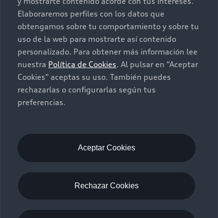
y mostrarte contenido acorde con tus intereses.
Seminuevos
Quiero un Audi nuevo
Elaboraremos perfiles con los datos que
obtengamos sobre tu comportamiento y sobre tu
Contacto
uso de la web para mostrarte así contenido
Audi Certified :plus
personalizado. Para obtener más información lee
nuestra
Política de Cookies
. Al pulsar en “Aceptar
Contáctanos
Cookies” aceptas su uso. También puedes
Citas de servicio
rechazarlas o configurarlas según tus
preferencias.
Información de vehículo nuevo
©2025 Audi de México división de Volkswagen de
México S.A. de C.V. Todos los derechos reservados.
Utilizamos cookies para mejorar nuestro sitio
Aceptar Cookies
web y tu experiencia en línea. Al continuar
navegando en este sitio web, aceptas el uso de
cookies.
Rechazar Cookies
Aviso de privacidad
Audi de México
myAudi